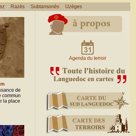
ez
Razès
Subtansonès
Uzèges
Agenda du terroir
em
issance de
ne commun
r la place