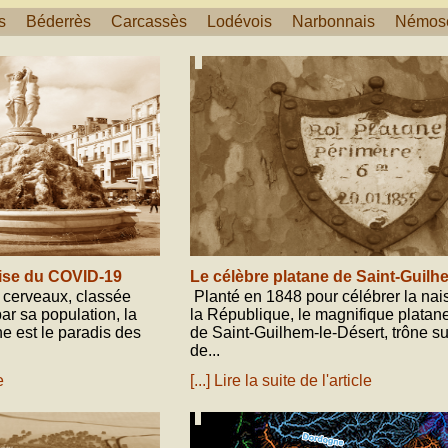
s
Béderrès
Carcassès
Lodévois
Narbonnais
Némos
novembre 02, 2020
rise du COVID-19
Le célèbre platane de Saint-Guilh
 cerveaux, classée
Planté en 1848 pour célébrer la na
ar sa population, la
la République, le magnifique plata
 est le paradis des
de Saint-Guilhem-le-Désert, trône su
de...
e
[...] Lire la suite de l'article
octobre 19, 2020