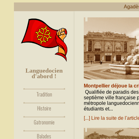
Agadè
novembre 18, 2020
Languedocien
d'abord !
Montpellier déjoue la c
Qualifiée de paradis des
Tradition
septième ville française p
métropole languedocienne
Histoire
étudiants et...
[...] Lire la suite de l'articl
Gatronomie
octobre 31, 2020
Balades