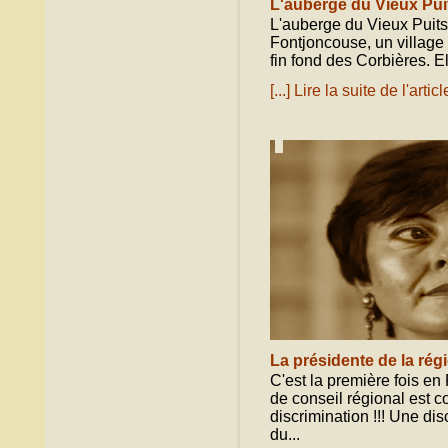
L'auberge du Vieux Pui
L'auberge du Vieux Puits
Fontjoncouse, un village
fin fond des Corbières. El
[...] Lire la suite de l'articl
septembre 10, 2020
La présidente de la ré
C'est la première fois en
de conseil régional est 
discrimination !!! Une di
du...