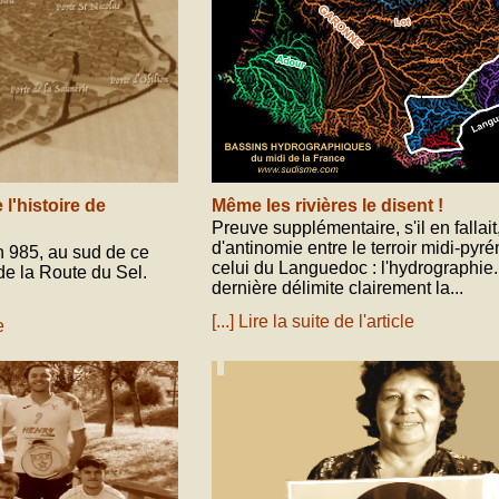
l'histoire de
Même les rivières le disent !
Preuve supplémentaire, s'il en fallait
d'antinomie entre le terroir midi-pyr
en 985, au sud de ce
celui du Languedoc : l'hydrographie.
 de la Route du Sel.
dernière délimite clairement la...
[...] Lire la suite de l'article
e
octobre 03, 2020