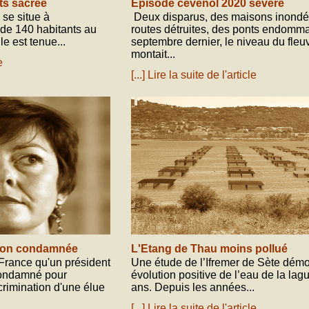
ts sacrée
Episode cévenol 2020 sévère
 se situe à
Deux disparus, des maisons inondé
 de 140 habitants au
routes détruites, des ponts endomma
le est tenue...
septembre dernier, le niveau du fleu
montait...
e
[...] Lire la suite de l'article
août 25, 2020
gion condamnée
L'Etang de Thau moins pollué
 France qu'un président
Une étude de l’Ifremer de Sète dém
condamné pour
évolution positive de l’eau de la lag
scrimination d'une élue
ans. Depuis les années...
[...] Lire la suite de l'article