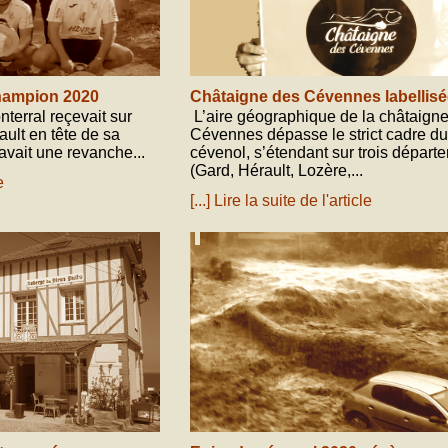
hampion 2020
Châtaigne des Cévennes labellisé
nterral reçevait sur
L’aire géographique de la châtaign
ault en tête de sa
Cévennes dépasse le strict cadre d
avait une revanche...
cévenol, s’étendant sur trois départ
(Gard, Hérault, Lozère,...
e
[...] Lire la suite de l'article
septembre 22, 2020