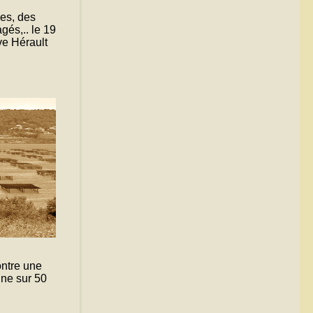
es, des
gés,.. le 19
ve Hérault
ontre une
une sur 50