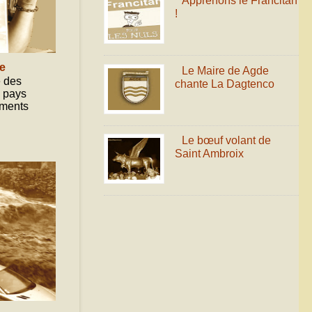
Apprenons le Francitan
!
e
Le Maire de Agde
e des
chante La Dagtenco
u pays
ements
Le bœuf volant de
Saint Ambroix