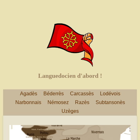
Languedocien d'abord !
Agadès
Béderrès
Carcassès
Lodévois
Narbonnais
Némosez
Razès
Subtansonès
Uzèges
janvier 02, 2022