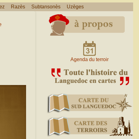
ez
Razès
Subtansonès
Uzèges
e
Agenda du terroir