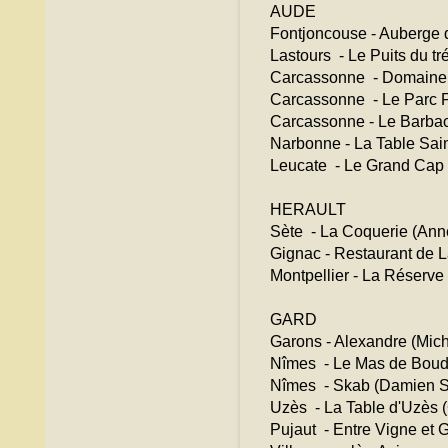
AUDE
Fontjoncouse - Auberge du
Lastours - Le Puits du tr
Carcassonne - Domaine d
Carcassonne - Le Parc Fra
Carcassonne - Le Barbac
Narbonne - La Table Saint
Leucate - Le Grand Cap (F
HERAULT
Sète - La Coquerie (Anne 
Gignac - Restaurant de L
Montpellier - La Réserve
GARD
Garons - Alexandre (Miche
Nîmes - Le Mas de Boudan
Nîmes - Skab (Damien Sa
Uzès - La Table d'Uzès (
Pujaut - Entre Vigne et G