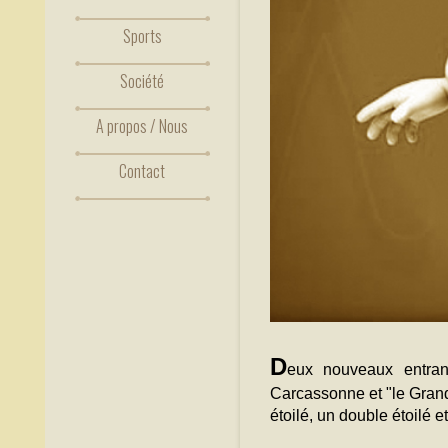
Sports
Société
A propos / Nous
Contact
D
eux nouveaux entra
Carcassonne et "le Grand
étoilé, un double étoilé et 