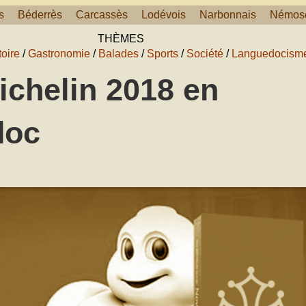
s
Béderrès
Carcassès
Lodévois
Narbonnais
Némos
THÈMES
toire
/
Gastronomie
/
Balades
/
Sports
/
Société
/
Languedocism
ichelin 2018 en
doc